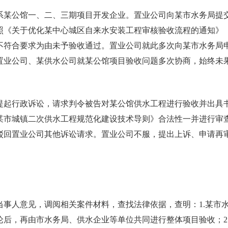
系某公馆一、二、三期项目开发企业。置业公司向某市水务局提
《关于优化某中心城区自来水安装工程审核验收流程的通知》（函〔
不符合要求为由未予验收通过。置业公司就此多次向某市水务局
业公司、某供水公司就某公馆项目验收问题多次协商，始终未果。
提起行政诉讼，请求判令被告对某公馆供水工程进行验收并出具
某市城镇二次供水工程规范化建设技术导则》合法性一并进行审
回置业公司其他诉讼请求。置业公司不服，提出上诉、申请再审，均
事人意见，调阅相关案件材料，查找法律依据，查明：1.某市水务
论后，再由市水务局、供水企业等单位共同进行整体项目验收；2