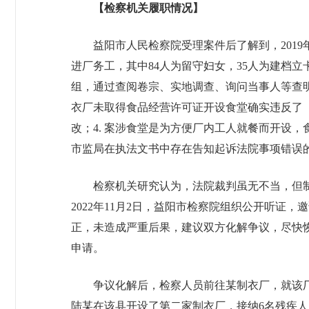
【检察机关履职情况】
益阳市人民检察院受理案件后了解到，201
进厂务工，其中84人为留守妇女，35人为建档
组，通过查阅卷宗、实地调查、询问当事人等查明
衣厂未取得食品经营许可证开设食堂确实违反了《中
改；4. 案涉食堂是为方便厂内工人就餐而开设
市监局在执法文书中存在告知起诉法院事项错误
检察机关研究认为，法院裁判虽无不当，但
2022年11月2日，益阳市检察院组织公开听
正，未造成严重后果，建议双方化解争议，尽快
申请。
争议化解后，检察人员前往某制衣厂，就该厂
陆某在该县开设了第二家制衣厂，接纳6名残疾人